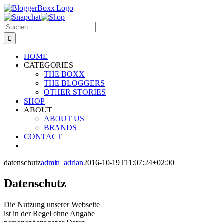
Zum
Inhalt
Facebook
Instagram
Snapchat
E-
Shop
springen
Suche
Mail
nach:
HOME
CATEGORIES
THE BOXX
THE BLOGGERS
OTHER STORIES
SHOP
ABOUT
ABOUT US
BRANDS
CONTACT
datenschutz
admin_adrian
2016-10-19T11:07:24+02:00
Datenschutz
Die Nutzung unserer Webseite
ist in der Regel ohne Angabe