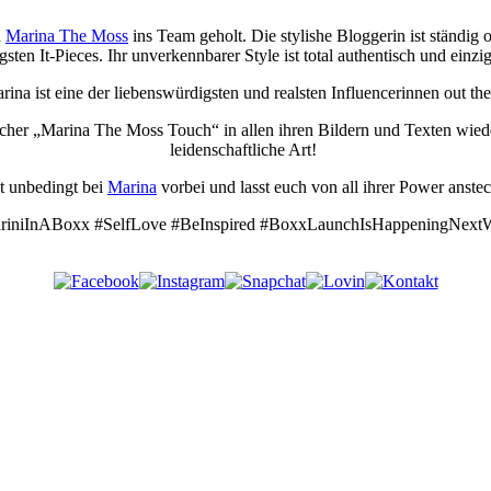
n
Marina The Moss
ins Team geholt. Die stylishe Bloggerin ist ständ
gsten It-Pieces. Ihr unverkennbarer Style ist total authentisch und einzig
rina ist eine der liebenswürdigsten und realsten Influencerinnen out the
licher „Marina The Moss Touch“ in allen ihren Bildern und Texten wied
leidenschaftliche Art!
t unbedingt bei
Marina
vorbei und lasst euch von all ihrer Power anst
riniInABoxx #SelfLove #BeInspired #BoxxLaunchIsHappeningNext