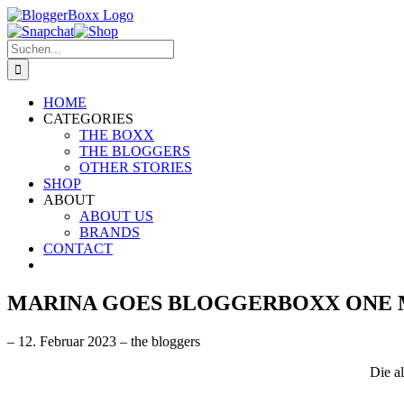
Zum
Inhalt
Facebook
Instagram
Snapchat
E-
Shop
springen
Suche
Mail
nach:
HOME
CATEGORIES
THE BOXX
THE BLOGGERS
OTHER STORIES
SHOP
ABOUT
ABOUT US
BRANDS
CONTACT
MARINA GOES BLOGGERBOXX ONE 
– 12. Februar 2023 –
the bloggers
Die al