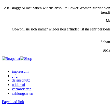
Als Blogger-Host haben wir die absolute Power Woman Marina vo
trendi
Ma
Obwohl sie sich immer wieder neu erfindet, ist ihr sehr persön
Schau
#Ma
Facebook
Instagram
Snapchat
E-
Shop
Mail
impressum
agb
datenschutz
widerruf
versandarten
zahlungsarten
Page load link
Nach