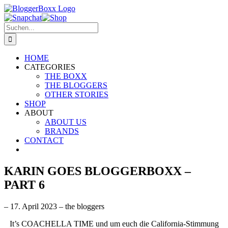
Zum
Inhalt
Facebook
Instagram
Snapchat
E-
Shop
springen
Suche
Mail
nach:
HOME
CATEGORIES
THE BOXX
THE BLOGGERS
OTHER STORIES
SHOP
ABOUT
ABOUT US
BRANDS
CONTACT
KARIN GOES BLOGGERBOXX –
PART 6
– 17. April 2023 –
the bloggers
It’s COACHELLA TIME und um euch die California-Stimmung