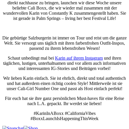
direkt nachhause zu bringen, launchen wir diese Woche unsere
beliebte Cali Boxx, die wir wieder mal zusammen mit der
wundervollen Karin von Constantly K zusammengestellt haben. Sie
ist gerade in Palm Springs – living her best Festival Life!
Die gebürtige Salzburgerin ist immer on Tour und reist um die ganze
Welt. Sie versorgt uns täglich mit ihren farbenfrohen Outfit-Inspos,
passend zu ihrem lebensfrohen Wesen!
Schaut unbedingt mal bei
Karin auf ihrem Instagram
und ihren
täglichen, lustigen, unterhaltsamen und vor allem auch informativen
und interessanten IG-Stories und Beiträgen vorbei!
Wir lieben Karin einfach. Sie ist ehrlich, direkt und total authentisch
und hat außerdem einen richtig coolen Style! Mittlerweile ist sie
unser Cali-Girl Number One und passt als Host einfach perfekt!
Für euch hat sie ihre ganz persönlichen Must-haves für eine Reise
nach L.A. gepackt. Ihr werdet sie lieben!
#KarinInABoxx #CaliforniaVibes
#BoxxLaunchIsHappeningThisWeek
Facebook
Instagram
Snapchat
E-
Shop