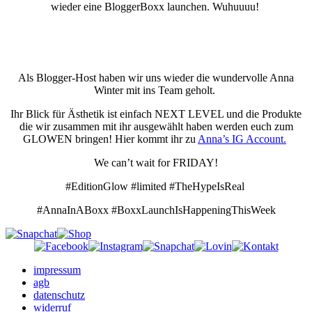
wieder eine BloggerBoxx launchen. Wuhuuuu!
Als Blogger-Host haben wir uns wieder die wundervolle Anna
Winter mit ins Team geholt.
Ihr Blick für Ästhetik ist einfach NEXT LEVEL und die Produkte
die wir zusammen mit ihr ausgewählt haben werden euch zum
GLOWEN bringen! Hier kommt ihr zu
Anna’s IG Account.
We can’t wait for FRIDAY!
#EditionGlow #limited #TheHypeIsReal
#AnnaInABoxx #BoxxLaunchIsHappeningThisWeek
Facebook
Instagram
Snapchat
E-
Shop
Mail
impressum
agb
datenschutz
widerruf