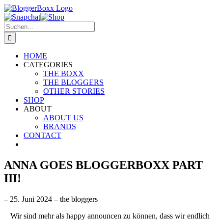
Zum
Inhalt
Facebook
Instagram
Snapchat
E-
Shop
springen
Suche
Mail
nach:
HOME
CATEGORIES
THE BOXX
THE BLOGGERS
OTHER STORIES
SHOP
ABOUT
ABOUT US
BRANDS
CONTACT
ANNA GOES BLOGGERBOXX PART
III!
– 25. Juni 2024 –
the bloggers
Wir sind mehr als happy announcen zu können, dass wir endlich